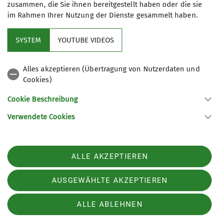
zusammen, die Sie ihnen bereitgestellt haben oder die sie
im Rahmen Ihrer Nutzung der Dienste gesammelt haben.
SYSTEM
YOUTUBE VIDEOS
© OpenStreetMap Contributors |
MapLibre
Alles akzeptieren (Übertragung von Nutzerdaten und
Cookies)
Cookie Beschreibung
Wir über uns
Verwendete Cookies
Sektion Paderborn des Deutschen Alpenvereins e.V.
ALLE AKZEPTIEREN
Im Dörener Feld 2 c
33100 Paderborn
AUSGEWÄHLTE AKZEPTIEREN
Telefon +49525157665
ALLE ABLEHNEN
Impressum
Kontakt
Datenschutz
Datenschutz-Einstellungen