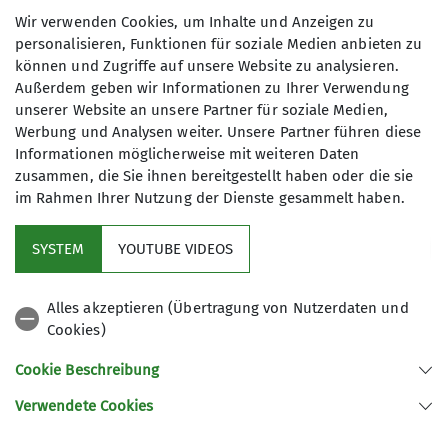
Wir verwenden Cookies, um Inhalte und Anzeigen zu
personalisieren, Funktionen für soziale Medien anbieten zu
können und Zugriffe auf unsere Website zu analysieren.
Außerdem geben wir Informationen zu Ihrer Verwendung
unserer Website an unsere Partner für soziale Medien,
Werbung und Analysen weiter. Unsere Partner führen diese
Informationen möglicherweise mit weiteren Daten
© DAV Archiv
zusammen, die Sie ihnen bereitgestellt haben oder die sie
im Rahmen Ihrer Nutzung der Dienste gesammelt haben.
Pflanzen schonen
SYSTEM
YOUTUBE VIDEOS
Schwer zu glauben: Fragile Pflanzen wie die
Alpenrose, der Enzian oder natürlich das
Edelweiß trotzen dem ruppigen Bergwetter mit
Alles akzeptieren (Übertragung von Nutzerdaten und
seinen kräftigen Winden, der starken
Cookies)
Sonneneinstrahlung und eisiger Kälte samt
Cookie Beschreibung
meterhohem Schnee im Winter. Doch so schön
und beeindruckend sie sind, so gefährdet sind sie
Verwendete Cookies
auch. Deshalb ist es streng verboten, seltene