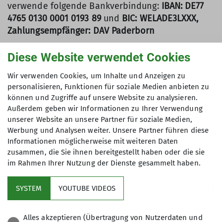
verwende folgende Bankverbindung:
IBAN: DE77
4765 0130 0001 0193 89
und
BIC: WELADE3LXXX,
Zahlungsempfänger: DAV Paderborn
Es werden keine Beitragsrechnungen oder
Diese Website verwendet Cookies
Überweisungsvordrucke versandt. Bitte entnimm
die Höhe Deines Beitrags unserer Webseite. Deine
Wir verwenden Cookies, um Inhalte und Anzeigen zu
personalisieren, Funktionen für soziale Medien anbieten zu
Kategorie (A, B, C und D etc.) findest Du auf
können und Zugriffe auf unsere Website zu analysieren.
Deinem Mitgliedsausweis für 2025. Da die
Außerdem geben wir Informationen zu Ihrer Verwendung
Verbuchung des Beitrags, die Kuvertierung und
unserer Website an unsere Partner für soziale Medien,
der Versand händisch erfolgen, bitten wir um
Werbung und Analysen weiter. Unsere Partner führen diese
Verständnis, falls es zu Verzögerungen kommen
Informationen möglicherweise mit weiteren Daten
sollte. Bitte überweise den Beitrag
zusammen, die Sie ihnen bereitgestellt haben oder die sie
satzungsgemäß bis
02. Januar 2026
.
im Rahmen Ihrer Nutzung der Dienste gesammelt haben.
SYSTEM
YOUTUBE VIDEOS
Alles akzeptieren (Übertragung von Nutzerdaten und