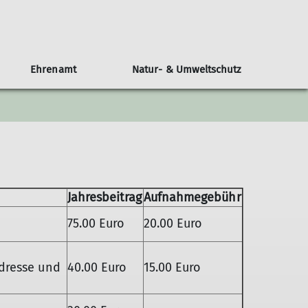
Ehrenamt
Natur- & Umweltschutz
rauben
Veranstaltungskalender
Naturverträglich unterwegs
Kontakt
Kinder und Jugend - Die JDAV
Personen
News vom Klettern
Gruppen
Vorstand
Berichte aus der JDAV
Unsere Ansprechpartner
FAQ-Jugend
Jahresbeitrag
Prävention
Aufnahmegebühr
Jugendleiter*innen
75.00 Euro
20.00 Euro
Adresse und
40.00 Euro
15.00 Euro