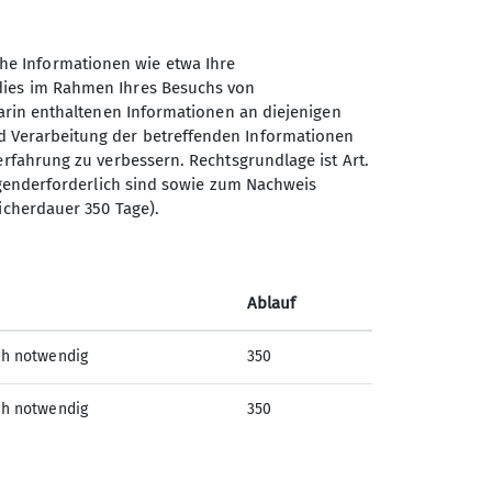
he Informationen wie etwa Ihre
 dies im Rahmen Ihres Besuchs von
darin enthaltenen Informationen an diejenigen
d Verarbeitung der betreffenden Informationen
erfahrung zu verbessern. Rechtsgrundlage ist Art.
ingenderforderlich sind sowie zum Nachweis
icherdauer 350 Tage).
Sektion Paderborn des
Deutschen Alpenvereins e.V.
Im Dörener Feld 2 c
Ablauf
33100 Paderborn
ch notwendig
350
Telefon +49525157665
ch notwendig
350