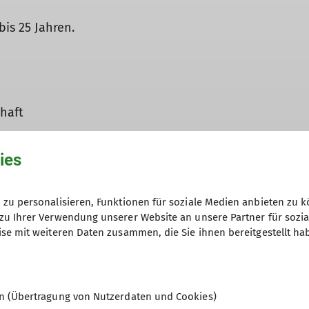
bis 25 Jahren.
chaft
ies
 deren Kinder derselben Sektion angehören, bezahlen e
zu personalisieren, Funktionen für soziale Medien anbieten zu k
 plus 0 EUR/Kind und Jahr).
zu Ihrer Verwendung unserer Website an unsere Partner für sozi
se mit weiteren Daten zusammen, die Sie ihnen bereitgestellt ha
iert sich der Beitrag für das laufende Jahr.
en (Übertragung von Nutzerdaten und Cookies)
llt der Beitrag für das laufende Restjahr.