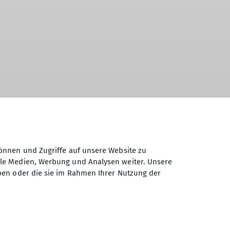
inen Familienbeitrag (bis einschliesslich
önnen und Zugriffe auf unsere Website zu
ale Medien, Werbung und Analysen weiter. Unsere
ben oder die sie im Rahmen Ihrer Nutzung der