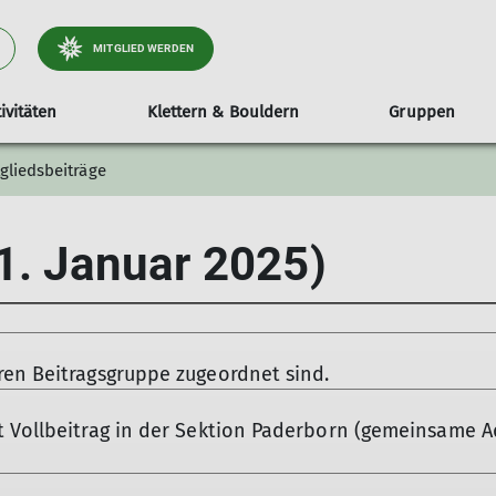
MITGLIED WERDEN
ivitäten
Klettern & Bouldern
Gruppen
gliedsbeiträge
Service
Kletterwissen
Familie
Nachhaltigkeit & Klimaschutz
Touren
Vereinscups
Wandern
Wir über uns
Routensch
Sektionsmitteilungen
DAV-Sicherungsanleitungen
Berichte
Bouldercup
Berichte
Geschäftsstelle
 1. Januar 2025)
Downloads
Mehr-Wissen
Klettercup
Termine
Berichte
Materialausleihe
Junggebliebene
Padermarsch 2027 - Save-the-Date
Vorstellung Wandergruppe
ren Beitragsgruppe zugeordnet sind.
t Vollbeitrag in der Sektion Paderborn (gemeinsame 