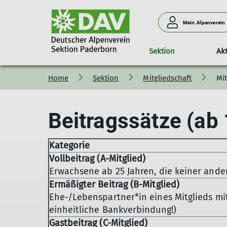
Mein.Alpenverein
Sektion
Akt
Home
Sektion
Mitgliedschaft
Mit
Kletterausbildung
Bergsteigen
Mitgliedschaft
unser Beitrag
Kurse
Die Kletteranlagen
MTB
ASC-Kurse
Alpintreff
Vorteile
Ahorn Sportpark
Beitragssätze (ab
Sicherheitsupdate
Touren & Ausbildung
Mitgliedsbeiträge
Vereinshaus
DAV-Kurse
Kontakt
Außenanlage
Kategorie
Vollbeitrag (A-Mitglied)
Erwachsene ab 25 Jahren, die keiner ande
Ermäßigter Beitrag (B-Mitglied)
Ehe-/Lebenspartner*in eines Mitglieds mi
einheitliche Bankverbindung!)
Gastbeitrag (C-Mitglied)