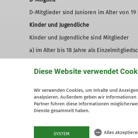
D-Mitglieder sind Junioren im Alter von 19 
Kinder und Jugendliche
Kinder und Jugendliche sind Mitglieder
a) im Alter bis 18 Jahre als Einzelmitglieds
b) im Alter bis 18 Jahre im Familienbeitrag
Diese Website verwendet Cook
Familienbeitrag
Familien, bei denen beide Elternteile und
Wir verwenden Cookies, um Inhalte und Anzeigen 
2024 plus 2,50 EUR/Kind und Jahr, ab 2025
analysieren. Außerdem geben wir Informationen 
Partner führen diese Informationen möglicherwei
Bitte beachten!
Dienste gesammelt haben.
Bei Vereinsbeitritt
zum 01. September
halb
Alles akzeptier
Bei Vereinsbeitritt
zum 01. Dezember
entfä
SYSTEM