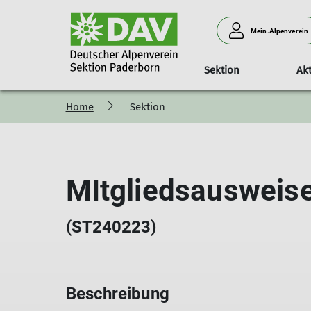
Mein.Alpenverein
Sektion
Akt
Home
Sektion
Kletterausbildung
Bergsteigen
Mitgliedschaft
unser Beitrag
Kurse
Die Kletteranlagen
MTB
ASC-Kurse
Alpintreff
Vorteile
Ahorn Sportpark
Sicherheitsupdate
Touren & Ausbildung
Mitgliedsbeiträge
Vereinshaus
MItgliedsausweis
DAV-Kurse
Kontakt
Außenanlage
(ST240223)
Beschreibung