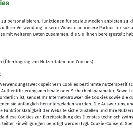
ies
Fr. 23.02.2024 - Do. 29.02.2024
zu personalisieren, Funktionen für soziale Medien anbieten zu k
zu Ihrer Verwendung unserer Website an unsere Partner für sozi
se mit weiteren Daten zusammen, die Sie ihnen bereitgestellt ha
en (Übertragung von Nutzerdaten und Cookies)
menfassung von Events, die auf der Homepage besond
g
Verwendungszweck speichern Cookies bestimmte nutzerspezifisc
, Authentifizierungsmerkmale oder Sicherheitsparameter. Soweit
orderlich ist, sendet Ihr Internet-Browser die Cookies sowie die 
denen sie anfänglich heruntergeladen wurden. Die Auswertung un
ie Funktionsfähigkeit der Website sicherzustellen und Ihre Nutzer
O, da diese Cookies zur Bereitsstellung des Dienstes technisch zw
rteilter Einwilligungen benötigt werden (vgl. Cookie-Consent, Spe