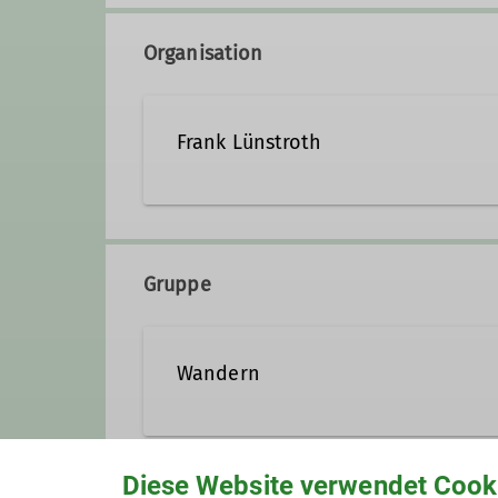
Organisation
Frank Lünstroth
frank.luenstroth@alpenver
Gruppe
Qualifikationen
Wandern
Trainer*in C Sportklettern Breitensport
Wir sind eine aktive Wandergru
Diese Website verwendet Cook
12 und 25 km in der näheren un
Event Highlight