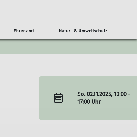
Ehrenamt
Natur- & Umweltschutz
rauben
Veranstaltungskalender
Naturverträglich unterwegs
Kontakt
Kinder und Jugend - Die JDAV
Personen
News vom Klettern
Gruppen
Vorstand
Berichte aus der JDAV
Unsere Ansprechpartner
FAQ-Jugend
Prävention
So. 02.11.2025, 10:00 -
Jugendleiter*innen
17:00 Uhr