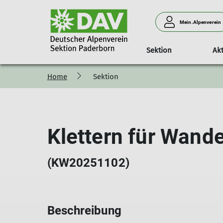
Mein.Alpenverein
Sektion
Akt
Home
Sektion
Kletterausbildung
Bergsteigen
Mitgliedschaft
unser Beitrag
Kurse
Die Kletteranlagen
MTB
ASC-Kurse
Alpintreff
Vorteile
Ahorn Sportpark
Sicherheitsupdate
Touren & Ausbildung
Mitgliedsbeiträge
Vereinshaus
Klettern für Wande
DAV-Kurse
Kontakt
Außenanlage
(KW20251102)
Beschreibung