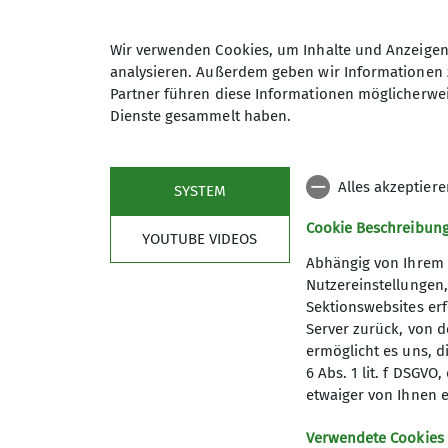
Wochentag-Wanderungen sind in d
Am Wochenende, meist sonntags 
Wir verwenden Cookies, um Inhalte und Anzeigen 
Auch nehmen wir an Veranstaltun
Virtuelle Gruppe für die Zusam
analysieren. Außerdem geben wir Informationen 
km).
Partner führen diese Informationen möglicherwei
Komm doch einmal mit!
Gäste s
Dienste gesammelt haben.
Anmeldung
Du kannst sicher sein: Am Abend 
Woche.
Alles akzeptier
Du benötigst lediglich gute Lau
SYSTEM
Anmeldung ab / bis
Gewandert wird immer, auch wenn
Cookie Beschreibun
YOUTUBE VIDEOS
Also: Lust? Dann hoffentlich bi
Abhängig von Ihrem 
Berichte vergangener Wanderun
Nutzereinstellungen
Sektionswebsites erf
Details
Server zurück, von 
ermöglicht es uns, d
6 Abs. 1 lit. f DSGV
etwaiger von Ihnen e
Verwendete Cookies