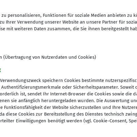
er Regel etwas kürzer, 12 bis 17 km.
geht es dann etwas weiter.
zu personalisieren, Funktionen für soziale Medien anbieten zu k
gen anderer Vereine teil. Dabei kann es auch mal weit
menfassung von Events, die auf der Homepage besond
zu Ihrer Verwendung unserer Website an unsere Partner für sozi
se mit weiteren Daten zusammen, die Sie ihnen bereitgestellt ha
ind immer herzlich willkommen.
frank.luenstroth@alpenverein-pade
bist Du vielleicht etwas müde und matt, aber Du gehst 
en (Übertragung von Nutzerdaten und Cookies)
ne, gesunde Füße, festes Schuhzeug und wetterfeste Kl
07.10.2025 / 31.10.2025
 das Wetter mal nicht so optimal ist.
g
s bald bei der nächsten Wanderung.
Verwendungszweck speichern Cookies bestimmte nutzerspezifisc
gen findest du
hier
, Authentifizierungsmerkmale oder Sicherheitsparameter. Soweit
orderlich ist, sendet Ihr Internet-Browser die Cookies sowie die 
denen sie anfänglich heruntergeladen wurden. Die Auswertung un
ie Funktionsfähigkeit der Website sicherzustellen und Ihre Nutzer
O, da diese Cookies zur Bereitsstellung des Dienstes technisch zw
rteilter Einwilligungen benötigt werden (vgl. Cookie-Consent, Spe