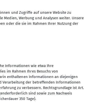
önnen und Zugriffe auf unsere Website zu
er gehen (42, 50, 68, 72 oder 101
ers hervorgehoben werden sollen.
ale Medien, Werbung und Analysen weiter. Unsere
ben oder die sie im Rahmen Ihrer Nutzung der
rborn.de
mit viel frischer Kraft in die neue
eidung.
he Informationen wie etwa Ihre
 dies im Rahmen Ihres Besuchs von
darin enthaltenen Informationen an diejenigen
d Verarbeitung der betreffenden Informationen
erfahrung zu verbessern. Rechtsgrundlage ist Art.
ingenderforderlich sind sowie zum Nachweis
icherdauer 350 Tage).
Sektion Paderborn des
Deutschen Alpenvereins e.V.