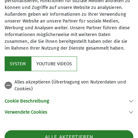
personalisieren, Funktionen für soziale Medien anbieten zu
Du willst klettern lernen oder dein
können und Zugriffe auf unsere Website zu analysieren.
Können verbessern? Dann ist die
Klettern
Außerdem geben wir Informationen zu Ihrer Verwendung
unserer Website an unsere Partner für soziale Medien,
Kindergruppe zwei perfekt für dich.
Werbung und Analysen weiter. Unsere Partner führen diese
Hier werden die vorhandenen
Informationen möglicherweise mit weiteren Daten
Kenntnisse der Sicherungstechniken
zusammen, die Sie ihnen bereitgestellt haben oder die sie
weiter ausgebaut. Wer will, kann sich
Event Highlight
im Rahmen Ihrer Nutzung der Dienste gesammelt haben.
auch im Vorstieg probieren. Die
Kindergruppe 2 trifft sich immer
SYSTEM
YOUTUBE VIDEOS
Mittwoch von 17:00 - 18:15 Uhr.
Virtuelle Gruppe für die
Zusammenfassung von Events, die auf
Alles akzeptieren (Übertragung von Nutzerdaten und
der Homepage besonders
Cookies)
hervorgehoben werden sollen.
Cookie Beschreibung
Wir über uns
Verwendete Cookies
Sektion Paderborn des Deutschen Alpenvereins e.V.
ALLE AKZEPTIEREN