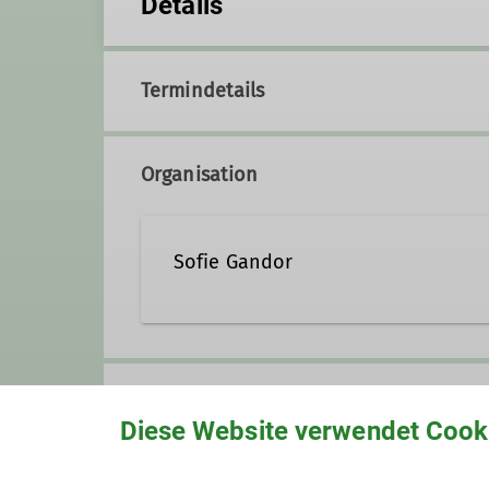
Details
Termindetails
Organisation
Sofie Gandor
Ämter
Gruppe
Diese Website verwendet Cook
Wanderführung