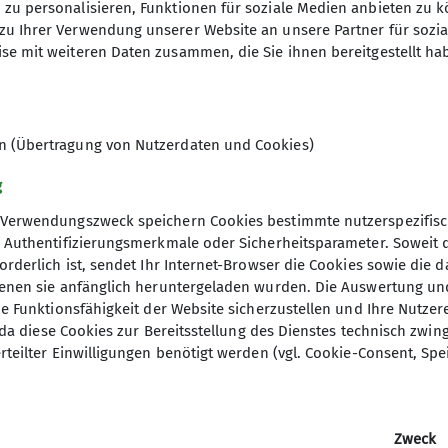
zu personalisieren, Funktionen für soziale Medien anbieten zu k
zu Ihrer Verwendung unserer Website an unsere Partner für sozi
se mit weiteren Daten zusammen, die Sie ihnen bereitgestellt ha
ppe, offen für jedes Alter, haben Freude an der Nat
d weiteren Umgebung.
er Regel etwas kürzer, 12 bis 17 km.
en (Übertragung von Nutzerdaten und Cookies)
geht es dann etwas weiter.
gen anderer Vereine teil. Dabei kann es auch mal weit
g
Verwendungszweck speichern Cookies bestimmte nutzerspezifisc
ind immer herzlich willkommen.
, Authentifizierungsmerkmale oder Sicherheitsparameter. Soweit
bist Du vielleicht etwas müde und matt, aber Du gehst 
orderlich ist, sendet Ihr Internet-Browser die Cookies sowie die 
denen sie anfänglich heruntergeladen wurden. Die Auswertung un
ne, gesunde Füße, festes Schuhzeug und wetterfeste Kl
ie Funktionsfähigkeit der Website sicherzustellen und Ihre Nutzer
 das Wetter mal nicht so optimal ist.
O, da diese Cookies zur Bereitsstellung des Dienstes technisch zw
rteilter Einwilligungen benötigt werden (vgl. Cookie-Consent, Spe
s bald bei der nächsten Wanderung.
gen findest du
hier
Zweck