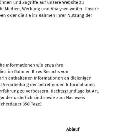
önnen und Zugriffe auf unsere Website zu
ale Medien, Werbung und Analysen weiter. Unsere
ben oder die sie im Rahmen Ihrer Nutzung der
ur und machen Wanderungen zwischen
er gehen (42, 50, 68, 72 oder 101
he Informationen wie etwa Ihre
 dies im Rahmen Ihres Besuchs von
mit viel frischer Kraft in die neue
darin enthaltenen Informationen an diejenigen
d Verarbeitung der betreffenden Informationen
eidung.
erfahrung zu verbessern. Rechtsgrundlage ist Art.
ingenderforderlich sind sowie zum Nachweis
icherdauer 350 Tage).
Sektion Paderborn des
Deutschen Alpenvereins e.V.
Im Dörener Feld 2 c
Ablauf