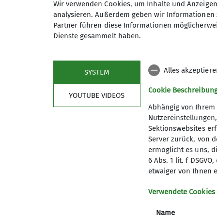
Wandern
Wir verwenden Cookies, um Inhalte und Anzeigen 
analysieren. Außerdem geben wir Informationen 
Partner führen diese Informationen möglicherwei
Dienste gesammelt haben.
Wir sind eine aktive Wandergru
12 und 25 km in der näheren un
Wanderungen für Junggebliebene
Wochentag-Wanderungen sind in d
Alles akzeptier
SYSTEM
Am Wochenende, meist sonntags 
Auch nehmen wir an Veranstaltun
Cookie Beschreibun
YOUTUBE VIDEOS
km).
Abhängig von Ihrem 
Komm doch einmal mit!
Gäste s
Nutzereinstellungen
Du kannst sicher sein: Am Abend 
Sektionswebsites erf
Woche.
Server zurück, von 
Du benötigst lediglich gute Lau
ermöglicht es uns, d
Gewandert wird immer, auch wenn
6 Abs. 1 lit. f DSGV
etwaiger von Ihnen e
Also: Lust? Dann hoffentlich bi
Berichte vergangener Wanderun
Verwendete Cookies
Wir über uns
Details
Name
Vorstand