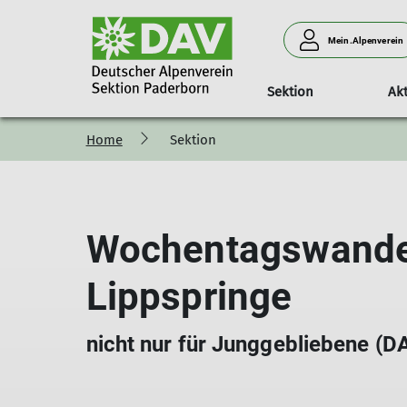
Mein.Alpenverein
Sektion
Akt
Home
Sektion
Kletterausbildung
Bergsteigen
Mitgliedschaft
unser Beitrag
Kurse
Die Kletteranlagen
MTB
ASC-Kurse
Alpintreff
Vorteile
Ahorn Sportpark
Sicherheitsupdate
Touren & Ausbildung
Mitgliedsbeiträge
Vereinshaus
Wochentagswande
DAV-Kurse
Kontakt
Außenanlage
Lippspringe
nicht nur für Junggebliebene (