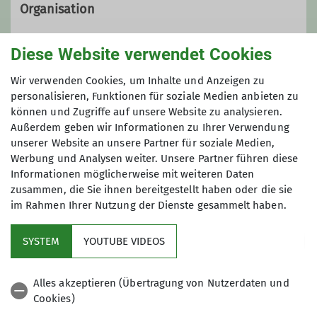
Organisation
Diese Website verwendet Cookies
Dieter Fastabend
Wir verwenden Cookies, um Inhalte und Anzeigen zu
personalisieren, Funktionen für soziale Medien anbieten zu
können und Zugriffe auf unsere Website zu analysieren.
Dieter.fastabend@alpenverein-
Außerdem geben wir Informationen zu Ihrer Verwendung
paderborn.de
unserer Website an unsere Partner für soziale Medien,
Gruppe
Werbung und Analysen weiter. Unsere Partner führen diese
Informationen möglicherweise mit weiteren Daten
zusammen, die Sie ihnen bereitgestellt haben oder die sie
Wandern
im Rahmen Ihrer Nutzung der Dienste gesammelt haben.
SYSTEM
YOUTUBE VIDEOS
Wir sind eine aktive Wandergruppe,
offen für jedes Alter, haben Freude an
Alles akzeptieren (Übertragung von Nutzerdaten und
der Natur und machen Wanderungen
Cookies)
zwischen 12 und 25 km in der näheren