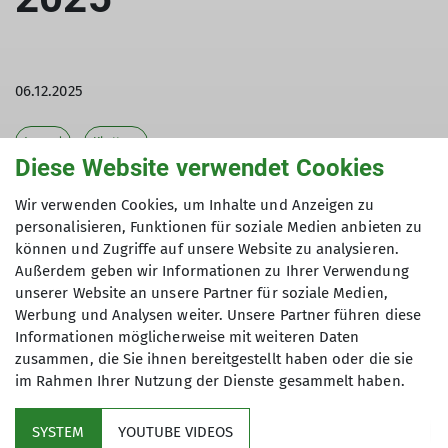
06.12.2025
Jugend
Klettern
Diese Website verwendet Cookies
Da haben wir den Kindern aber ein schönes
Wir verwenden Cookies, um Inhalte und Anzeigen zu
Nikolausgeschenk gemacht!
personalisieren, Funktionen für soziale Medien anbieten zu
können und Zugriffe auf unsere Website zu analysieren.
Am 06.12.2025 fand der Winter-Bewegungsspaß im
Außerdem geben wir Informationen zu Ihrer Verwendung
Ahorn Sportpark statt. Ähnlich wie beim Radio-
unserer Website an unsere Partner für soziale Medien,
Hochstift-Ferienfinale stellten viele Vereine ihre
Werbung und Analysen weiter. Unsere Partner führen diese
Angebote vor und natürlich konnten die Kinder,
Informationen möglicherweise mit weiteren Daten
aber auch die Eltern, diese auch ausprobieren.
zusammen, die Sie ihnen bereitgestellt haben oder die sie
im Rahmen Ihrer Nutzung der Dienste gesammelt haben.
Wie gewohnt war die Kletterwand wieder heiß
begehrt, und von 9:00 Uhr bis 15:00 Uhr wurde
SYSTEM
YOUTUBE VIDEOS