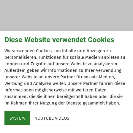
13KM UND 22KM GEHT ES NACH NEUENHEERSE….
Diese Website verwendet Cookies
Schön, dass 1x im Jahr unser DAV zur
Wir verwenden Cookies, um Inhalte und Anzeigen zu
Streckenwanderung einlädt. Und die Gänsekeule
personalisieren, Funktionen für soziale Medien anbieten zu
brät schon im Gasthof Ikenmeyer.
können und Zugriffe auf unsere Website zu analysieren.
-Neuenheerse ist ein DORF mit EGGEDOM. 868
Außerdem geben wir Informationen zu Ihrer Verwendung
unserer Website an unsere Partner für soziale Medien,
nach Chr. wurde durch den Bischof Luithard und
Werbung und Analysen weiter. Unsere Partner führen diese
seiner Schwester Walburga hier ein Damenstift
Informationen möglicherweise mit weiteren Daten
(heute Schloß) gegründet und auch der
zusammen, die Sie ihnen bereitgestellt haben oder die sie
Grundstein für die erste Kirche gelegt. Das
im Rahmen Ihrer Nutzung der Dienste gesammelt haben.
Gymnasium St. Kasper besteht bis heute unter
der Leitung der Missionare vom kostbaren Blut.
SYSTEM
YOUTUBE VIDEOS
Fast 30 Wanderer starten an Roters Eiche
zwischen Hardehausen und Blankenrode. 135HM