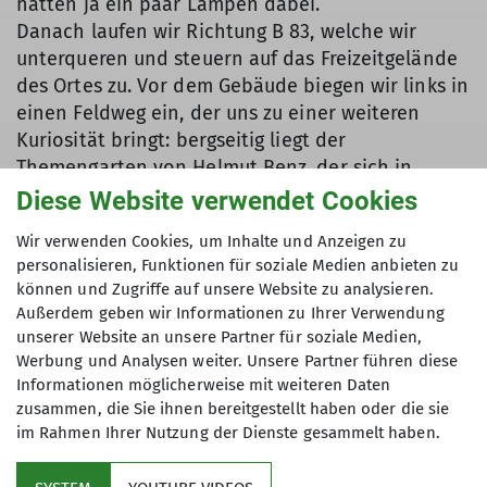
hatten ja ein paar Lampen dabei.
Danach laufen wir Richtung B 83, welche wir
unterqueren und steuern auf das Freizeitgelände
des Ortes zu. Vor dem Gebäude biegen wir links in
einen Feldweg ein, der uns zu einer weiteren
Kuriosität bringt: bergseitig liegt der
Themengarten von Helmut Benz, der sich in
künstlerischer Art mit verschiedensten Themen
Diese Website verwendet Cookies
auseinander gesetzt hat und hier visuell darstellt.
Wir verwenden Cookies, um Inhalte und Anzeigen zu
Viele Wanderer machen Fotos, gehen durch den
personalisieren, Funktionen für soziale Medien anbieten zu
öffentlich zugänglichen Garten und auch in der
können und Zugriffe auf unsere Website zu analysieren.
Präsentation von Reinhard Kockmann waren
Außerdem geben wir Informationen zu Ihrer Verwendung
später viele Fotos dazu zu finden. Benz
unserer Website an unsere Partner für soziale Medien,
thematisierte hier u.a. die Erdzeitalter als lange
Werbung und Analysen weiter. Unsere Partner führen diese
Reihe am Zaun, ganz am Ende tauchte dann mal
Informationen möglicherweise mit weiteren Daten
zusammen, die Sie ihnen bereitgestellt haben oder die sie
Wehrden auf. Oder etwa der (mathematische)
im Rahmen Ihrer Nutzung der Dienste gesammelt haben.
Satz des Pythagoras, flächenhaft dargestellt.
Oder, oder,.....lediglich der Garten an sich müsste